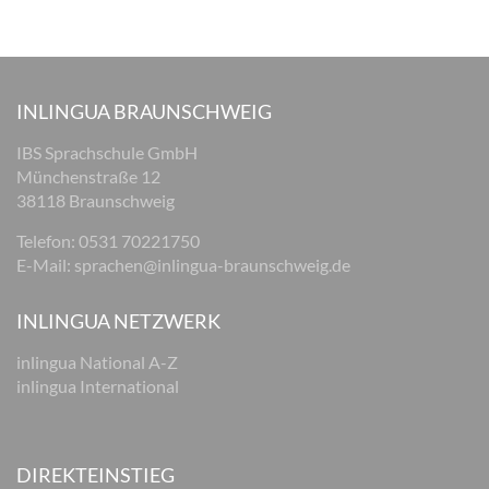
INLINGUA BRAUNSCHWEIG
IBS Sprachschule GmbH
Münchenstraße 12
38118 Braunschweig
Telefon: 0531 70221750
E-Mail:
sprachen@inlingua-braunschweig.de
INLINGUA NETZWERK
inlingua National A-Z
inlingua International
DIREKTEINSTIEG