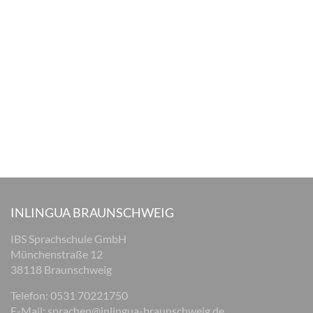
INLINGUA BRAUNSCHWEIG
IBS Sprachschule GmbH
Münchenstraße 12
38118 Braunschweig
Telefon: 0531 70221750
E-Mail:
sprachen@inlingua-braunschweig.de