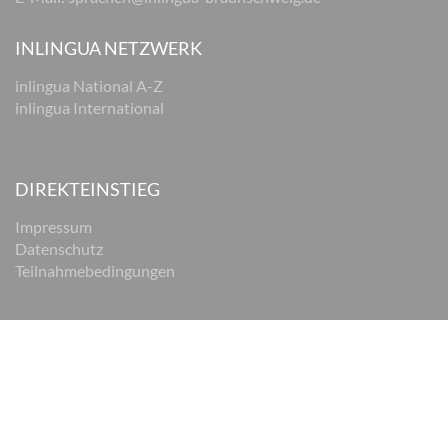
INLINGUA NETZWERK
inlingua National A-Z
inlingua International
DIREKTEINSTIEG
Impressum
Datenschutz
Teilnahmebedingungen
© 2026 inlingua Braunschweig
Impressum
Datenschutz
AGB
Cookie Einstellungen