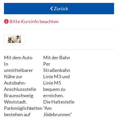
Zurück
Bitte Kursinfo beachten
Mit dem Auto
Mit der Bahn
In
Per
unmittelbarer
Straßenbahn
Nähe zur
Linie M3 und
Autobahn-
Linie M5
Anschlussstelle
bequem zu
Braunschweig
erreichen.
Weststadt.
Die Haltestelle
Parkmöglichkeiten
"Am
bestehen auf
Jödebrunnen"