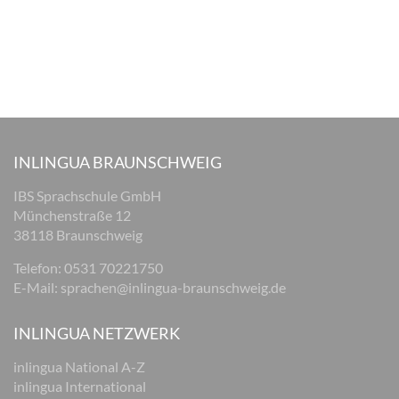
INLINGUA BRAUNSCHWEIG
IBS Sprachschule GmbH
Münchenstraße 12
38118 Braunschweig
Telefon: 0531 70221750
E-Mail:
sprachen@inlingua-braunschweig.de
INLINGUA NETZWERK
inlingua National A-Z
inlingua International