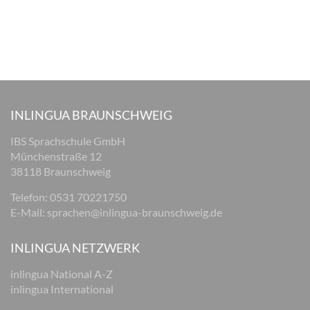
INLINGUA BRAUNSCHWEIG
IBS Sprachschule GmbH
Münchenstraße 12
38118 Braunschweig
Telefon: 0531 70221750
E-Mail:
sprachen@inlingua-braunschweig.de
INLINGUA NETZWERK
inlingua National A-Z
inlingua International