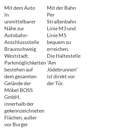
Mit dem Auto
Mit der Bahn
In
Per
unmittelbarer
Straßenbahn
Nähe zur
Linie M3 und
Autobahn-
Linie M5
Anschlussstelle
bequem zu
Braunschweig
erreichen.
Weststadt.
Die Haltestelle
Parkmöglichkeiten
"Am
bestehen auf
Jödebrunnen"
dem gesamten
ist direkt vor
Gelände der
der Tür.
Möbel BOSS
GmbH,
innerhalb der
gekennzeichneten
Flächen, außer
vor Burger