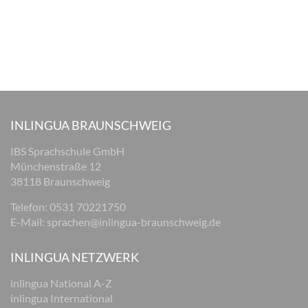
INLINGUA BRAUNSCHWEIG
IBS Sprachschule GmbH
Münchenstraße 12
38118 Braunschweig
Telefon: 0531 70221750
E-Mail:
sprachen@inlingua-braunschweig.de
INLINGUA NETZWERK
inlingua National A-Z
inlingua International