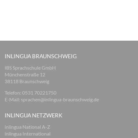
INLINGUA BRAUNSCHWEIG
IBS Sprachschule GmbH
Münchenstraße 12
38118 Braunschweig
Telefon: 0531 70221750
E-Mail:
sprachen@inlingua-braunschweig.de
INLINGUA NETZWERK
inlingua National A-Z
inlingua International