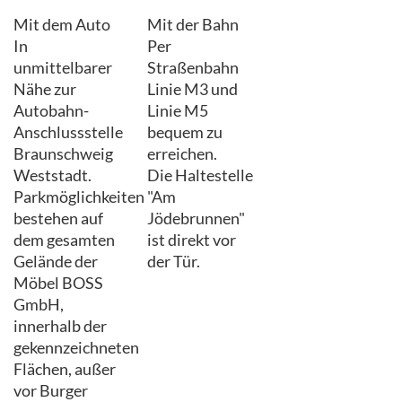
Mit dem Auto
Mit der Bahn
In
Per
unmittelbarer
Straßenbahn
Nähe zur
Linie M3 und
Autobahn-
Linie M5
Anschlussstelle
bequem zu
Braunschweig
erreichen.
Weststadt.
Die Haltestelle
Parkmöglichkeiten
"Am
bestehen auf
Jödebrunnen"
dem gesamten
ist direkt vor
Gelände der
der Tür.
Möbel BOSS
GmbH,
innerhalb der
gekennzeichneten
Flächen, außer
vor Burger