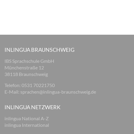
INLINGUA BRAUNSCHWEIG
IBS Sprachschule GmbH
Münchenstraße 12
38118 Braunschweig
Telefon: 0531 70221750
E-Mail:
sprachen@inlingua-braunschweig.de
INLINGUA NETZWERK
inlingua National A-Z
inlingua International