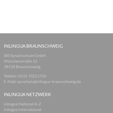
INLINGUA BRAUNSCHWEIG
IBS Sprachschule GmbH
Münchenstraße 12
38118 Braunschweig
Telefon: 0531 70221750
E-Mail:
sprachen@inlingua-braunschweig.de
INLINGUA NETZWERK
inlingua National A-Z
inlingua International