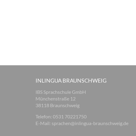
INLINGUA BRAUNSCHWEIG
IBS Sprachschule GmbH
Münchenstraße 12
38118 Braunschweig
Telefon: 0531 70221750
E-Mail:
sprachen@inlingua-braunschweig.de