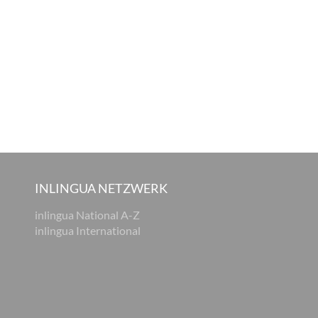
INLINGUA NETZWERK
inlingua National A-Z
inlingua International