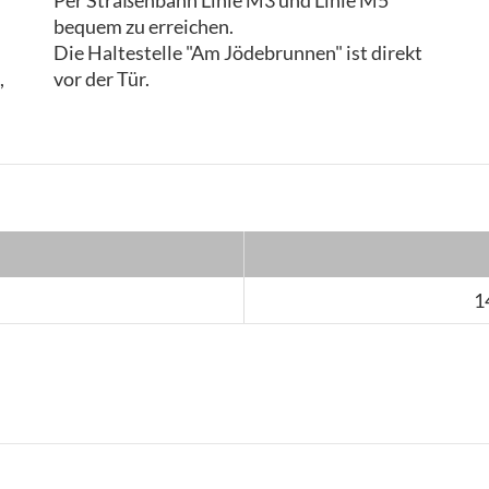
Per Straßenbahn Linie M3 und Linie M5
bequem zu erreichen.
Die Haltestelle "Am Jödebrunnen" ist direkt
,
vor der Tür.
1