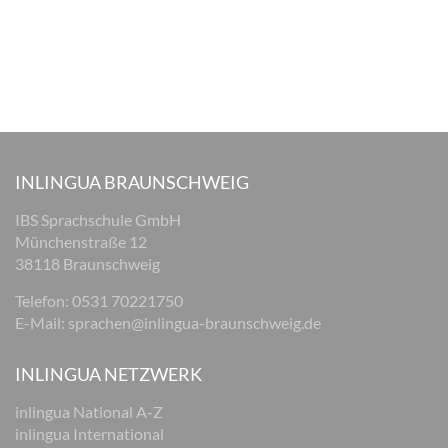
INLINGUA BRAUNSCHWEIG
IBS Sprachschule GmbH
Münchenstraße 12
38118 Braunschweig
Telefon: 0531 70221750
E-Mail:
sprachen@inlingua-braunschweig.de
INLINGUA NETZWERK
inlingua National A-Z
inlingua International