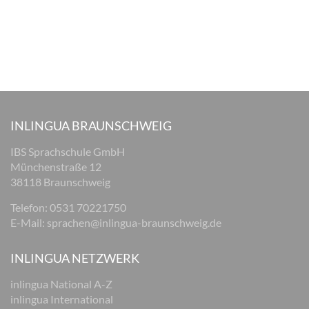
INLINGUA BRAUNSCHWEIG
IBS Sprachschule GmbH
Münchenstraße 12
38118 Braunschweig
Telefon: 0531 70221750
E-Mail:
sprachen@inlingua-braunschweig.de
INLINGUA NETZWERK
inlingua National A-Z
inlingua International