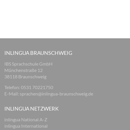
INLINGUA BRAUNSCHWEIG
IBS Sprachschule GmbH
Münchenstraße 12
38118 Braunschweig
Telefon: 0531 70221750
E-Mail:
sprachen@inlingua-braunschweig.de
INLINGUA NETZWERK
inlingua National A-Z
inlingua International