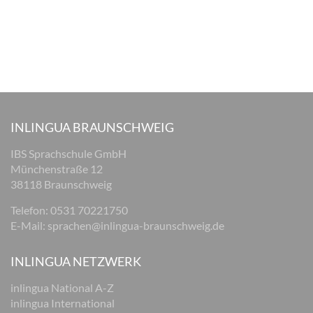
INLINGUA BRAUNSCHWEIG
IBS Sprachschule GmbH
Münchenstraße 12
38118 Braunschweig
Telefon: 0531 70221750
E-Mail:
sprachen@inlingua-braunschweig.de
INLINGUA NETZWERK
inlingua National A-Z
inlingua International