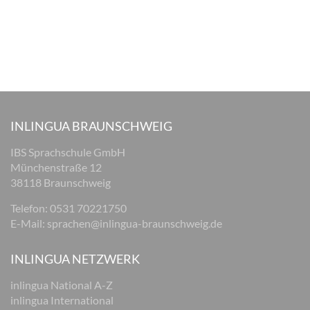
INLINGUA BRAUNSCHWEIG
IBS Sprachschule GmbH
Münchenstraße 12
38118 Braunschweig
Telefon: 0531 70221750
E-Mail:
sprachen@inlingua-braunschweig.de
INLINGUA NETZWERK
inlingua National A-Z
inlingua International