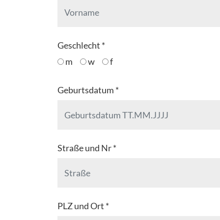
Geschlecht *
m
w
f
Geburtsdatum *
Straße und Nr *
PLZ und Ort *