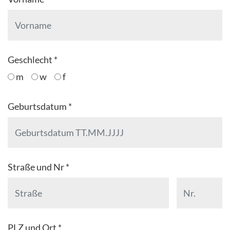
Geschlecht *
m
w
f
Geburtsdatum *
Straße und Nr *
PLZ und Ort *