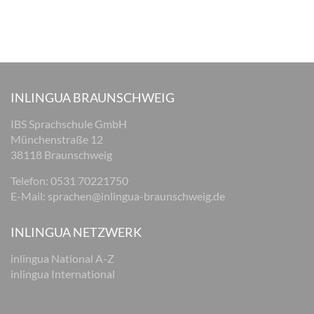
INLINGUA BRAUNSCHWEIG
IBS Sprachschule GmbH
Münchenstraße 12
38118 Braunschweig
Telefon: 0531 70221750
E-Mail:
sprachen@inlingua-braunschweig.de
INLINGUA NETZWERK
inlingua National A-Z
inlingua International