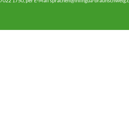
 7022 1750, per E-Mail
sprachen@inlingua-braunschweig.