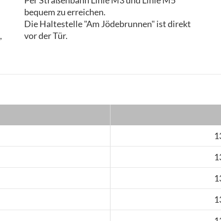
Per Straßenbahn Linie M3 und Linie M5
bequem zu erreichen.
Die Haltestelle "Am Jödebrunnen" ist direkt
,
vor der Tür.
1
1
1
1
1