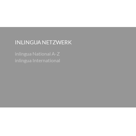
INLINGUA NETZWERK
inlingua National A-Z
inlingua International
tz
AGB
Cookie Einstellungen