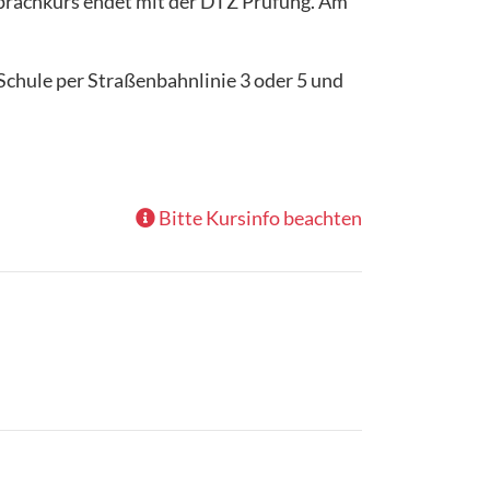
Sprachkurs endet mit der DTZ Prüfung. Am
Schule per Straßenbahnlinie 3 oder 5 und
Bitte Kursinfo beachten