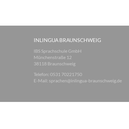
INLINGUA BRAUNSCHWEIG
IBS Sprachschule GmbH
Münchenstraße 12
38118 Braunschweig
Telefon: 0531 70221750
E-Mail:
sprachen@inlingua-braunschweig.de
© 2026 inlingua Braunschweig
Impressum
Datenschu