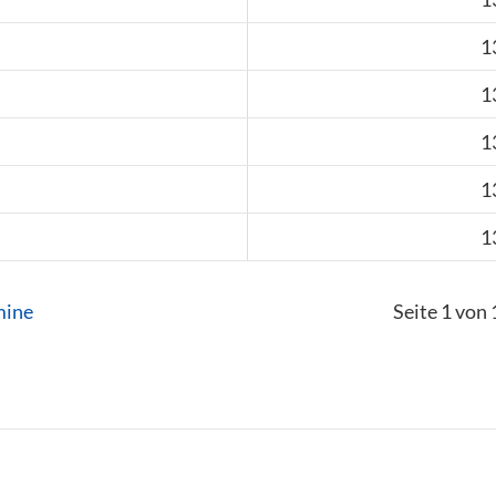
1
1
1
1
1
mine
Seite 1 von 