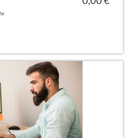
0,00 €
hr