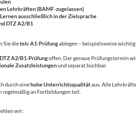
dulen
erten Lehrkräften (BAMF-zugelassen)
Lernen ausschließlich in der Zielsprache
und DTZ A2/B1
 Sie die
telc A1-Prüfung
ablegen – beispielsweise wichtig
DTZ A2/B1-Prüfung
offen. Der genaue Prüfungstermin wi
ionale Zusatzleistungen
und separat buchbar.
ch durch eine
hohe Unterrichtsqualität
aus. Alle Lehrkräf
regelmäßig an Fortbildungen teil.
ehlen wir: