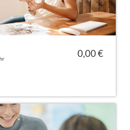
0,00 €
hr