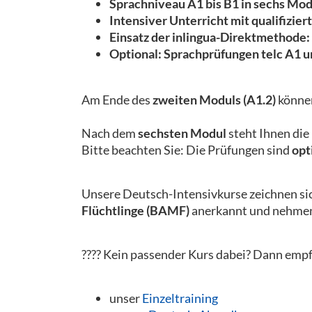
Sprachniveau A1 bis B1 in sechs Mo
Intensiver Unterricht mit qualifizi
Einsatz der inlingua-Direktmethode: 
Optional: Sprachprüfungen telc A1 
Am Ende des
zweiten Moduls (A1.2)
können
Nach dem
sechsten Modul
steht Ihnen die
Bitte beachten Sie: Die Prüfungen sind
opt
Unsere Deutsch-Intensivkurse zeichnen si
Flüchtlinge (BAMF)
anerkannt und nehmen 
???? Kein passender Kurs dabei? Dann empf
unser
Einzeltraining