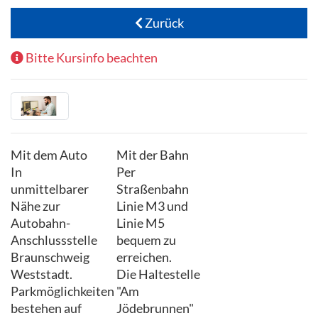
Zurück
Bitte Kursinfo beachten
Mit dem Auto
Mit der Bahn
In
Per
unmittelbarer
Straßenbahn
Nähe zur
Linie M3 und
Autobahn-
Linie M5
Anschlussstelle
bequem zu
Braunschweig
erreichen.
Weststadt.
Die Haltestelle
Parkmöglichkeiten
"Am
bestehen auf
Jödebrunnen"