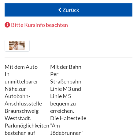
Zurück
Bitte Kursinfo beachten
Mit dem Auto
Mit der Bahn
In
Per
unmittelbarer
Straßenbahn
Nähe zur
Linie M3 und
Autobahn-
Linie M5
Anschlussstelle
bequem zu
Braunschweig
erreichen.
Weststadt.
Die Haltestelle
Parkmöglichkeiten
"Am
bestehen auf
Jödebrunnen"