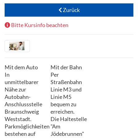
Zurück
Bitte Kursinfo beachten
Mit dem Auto
Mit der Bahn
In
Per
unmittelbarer
Straßenbahn
Nähe zur
Linie M3 und
Autobahn-
Linie M5
Anschlussstelle
bequem zu
Braunschweig
erreichen.
Weststadt.
Die Haltestelle
Parkmöglichkeiten
"Am
bestehen auf
Jödebrunnen"