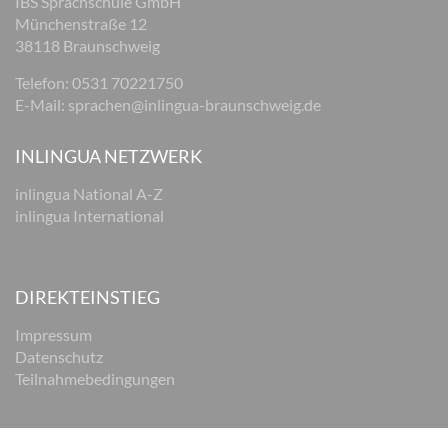
IBS Sprachschule GmbH
Münchenstraße 12
38118 Braunschweig
Telefon: 0531 70221750
E-Mail:
sprachen@inlingua-braunschweig.de
INLINGUA NETZWERK
inlingua National A-Z
inlingua International
DIREKTEINSTIEG
Impressum
Datenschutz
Teilnahmebedingungen