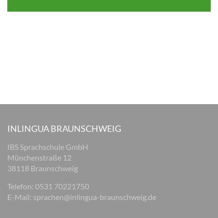
INLINGUA BRAUNSCHWEIG
IBS Sprachschule GmbH
Münchenstraße 12
38118 Braunschweig
Telefon: 0531 70221750
E-Mail:
sprachen@inlingua-braunschweig.de