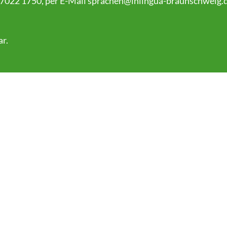
 7022 1750, per E-Mail
sprachen@inlingua-braunschweig.
ar
.