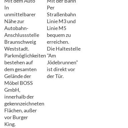
Mit dem Auto
Mit der Bahn
In
Per
unmittelbarer
Straßenbahn
Nähe zur
Linie M3 und
Autobahn-
Linie M5
Anschlussstelle
bequem zu
Braunschweig
erreichen.
Weststadt.
Die Haltestelle
Parkmöglichkeiten
"Am
bestehen auf
Jödebrunnen"
dem gesamten
ist direkt vor
Gelände der
der Tür.
Möbel BOSS
GmbH,
innerhalb der
gekennzeichneten
Flächen, außer
vor Burger
King.