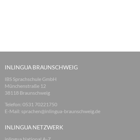
INLINGUA BRAUNSCHWEIG
IBS Sprachschule GmbH
Münchenstraße 12
38118 Braunschweig
Telefon: 0531 70221750
E-Mail:
sprachen@inlingua-braunschweig.de
INLINGUA NETZWERK
inlingua National A-Z