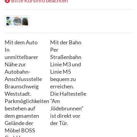
Bitte Kursinfo beachten
Mit dem Auto
Mit der Bahn
In
Per
unmittelbarer
Straßenbahn
Nähe zur
Linie M3 und
Autobahn-
Linie M5
Anschlussstelle
bequem zu
Braunschweig
erreichen.
Weststadt.
Die Haltestelle
Parkmöglichkeiten
"Am
bestehen auf
Jödebrunnen"
dem gesamten
ist direkt vor
Gelände der
der Tür.
Möbel BOSS