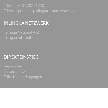
Telefon: 0531 70221750
E-Mail:
sprachen@inlingua-braunschweig.de
INLINGUA NETZWERK
inlingua National A-Z
inlingua International
DIREKTEINSTIEG
Impressum
Datenschutz
Teilnahmebedingungen
© 2026 inlingua Braunschweig