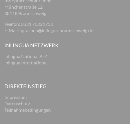
IBS Sprachschule GmbH
Münchenstraße 12
38118 Braunschweig
Telefon: 0531 70221750
E-Mail:
sprachen@inlingua-braunschweig.de
INLINGUA NETZWERK
inlingua National A-Z
inlingua International
DIREKTEINSTIEG
Impressum
Datenschutz
Teilnahmebedingungen