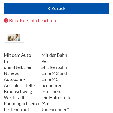
Zurück
Bitte Kursinfo beachten
Mit dem Auto
Mit der Bahn
In
Per
unmittelbarer
Straßenbahn
Nähe zur
Linie M3 und
Autobahn-
Linie M5
Anschlussstelle
bequem zu
Braunschweig
erreichen.
Weststadt.
Die Haltestelle
Parkmöglichkeiten
"Am
bestehen auf
Jödebrunnen"