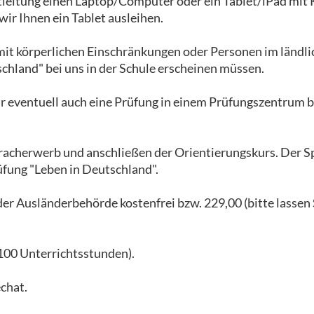
etleitung einen Laptop/Computer oder ein Tablet/iPad mit 
ir Ihnen ein Tablet ausleihen.
 mit körperlichen Einschränkungen oder Personen im ländl
hland" bei uns in der Schule erscheinen müssen.
 eventuell auch eine Prüfung in einem Prüfungszentrum be
pracherwerb und anschließen der Orientierungskurs. Der 
üfung "Leben in Deutschland".
r Ausländerbehörde kostenfrei bzw. 229,00 (bitte lassen 
100 Unterrichtsstunden).
chat.