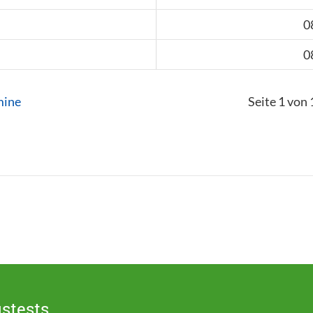
0
0
mine
Seite 1 von 
stests