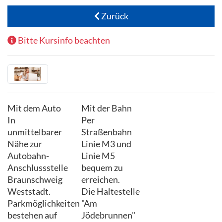
Zurück
Bitte Kursinfo beachten
Mit dem Auto
Mit der Bahn
In
Per
unmittelbarer
Straßenbahn
Nähe zur
Linie M3 und
Autobahn-
Linie M5
Anschlussstelle
bequem zu
Braunschweig
erreichen.
Weststadt.
Die Haltestelle
Parkmöglichkeiten
"Am
bestehen auf
Jödebrunnen"