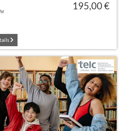
195,00 €
hr
tails