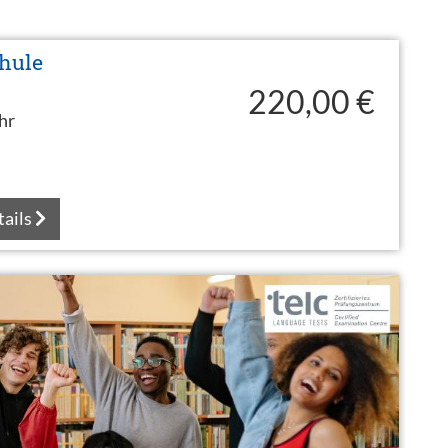
chule
220,00 €
hr
tails