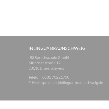
INLINGUA BRAUNSCHWEIG
IBS Sprachschule GmbH
Münchenstraße 12
38118 Braunschweig
Telefon: 0531 70221750
E-Mail:
sprachen@inlingua-braunschweig.de
© 2026 inlingua Braunschweig
Impressum
Datenschu