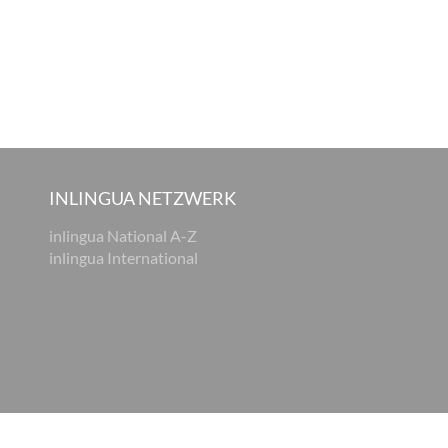
INLINGUA NETZWERK
inlingua National A-Z
inlingua International
tz
AGB
Cookie Einstellungen