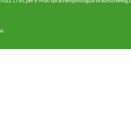
 7022 1750, per E-Mail
sprachen@inlingua-braunschweig.
ar
.