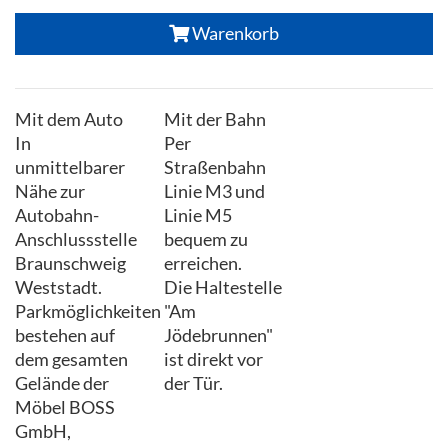
Warenkorb
Mit dem Auto
Mit der Bahn
In
Per
unmittelbarer
Straßenbahn
Nähe zur
Linie M3 und
Autobahn-
Linie M5
Anschlussstelle
bequem zu
Braunschweig
erreichen.
Weststadt.
Die Haltestelle
Parkmöglichkeiten
"Am
bestehen auf
Jödebrunnen"
dem gesamten
ist direkt vor
Gelände der
der Tür.
Möbel BOSS
GmbH,