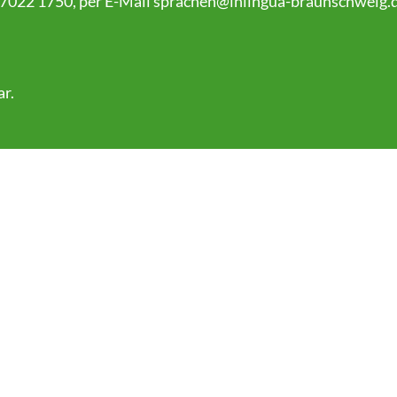
 7022 1750, per E-Mail
sprachen@inlingua-braunschweig.
ar
.