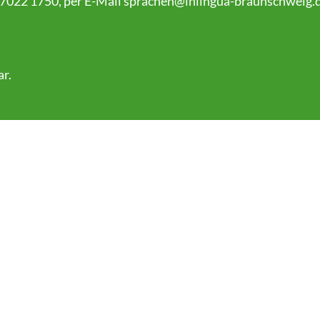
 7022 1750, per E-Mail
sprachen@inlingua-braunschweig.
ar
.