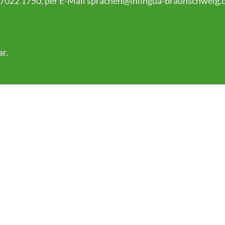
 7022 1750, per E-Mail
sprachen@inlingua-braunschweig.
ar
.