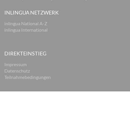
INLINGUA NETZWERK
inlingua National A-Z
inlingua International
DIREKTEINSTIEG
Impressum
Datenschutz
Teilnahmebedingungen
© 2026 inlingua Braunschweig
Impressum
Datenschutz
AGB
Cookie Einstellungen