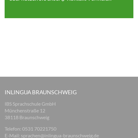
INLINGUA BRAUNSCHWEIG
IBS Sprachschule GmbH
Münchenstraße 12
38118 Braunschweig
Telefon: 0531 70221750
E-Mail:
sprachen@inlingua-braunschweig.de