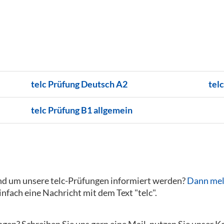
telc Prüfung Deutsch A2
tel
telc Prüfung B1 allgemein
und um unsere telc-Prüfungen informiert werden?
Dann meld
infach eine Nachricht mit dem Text "telc".
ngen? Schreiben Sie uns gern eine Mail, nutzen Sie unser 