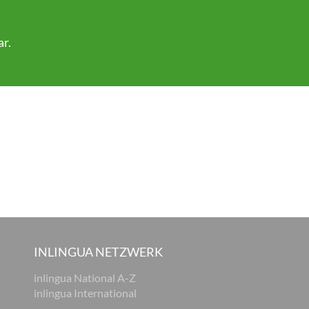
ar
.
INLINGUA NETZWERK
inlingua National A-Z
inlingua International