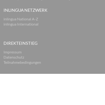
INLINGUA NETZWERK
inlingua National A-Z
inlingua International
DIREKTEINSTIEG
Impressum
Datenschutz
Teilnahmebedingungen
© 2026 inlingua Braunschweig
Impressum
Datenschutz
AGB
Cookie Einstellungen