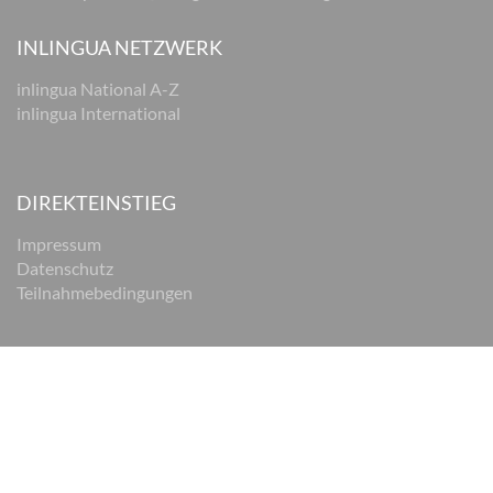
INLINGUA NETZWERK
inlingua National A-Z
inlingua International
DIREKTEINSTIEG
Impressum
Datenschutz
Teilnahmebedingungen
© 2026 inlingua Braunschweig
Impressum
Datenschutz
AGB
Cookie Einstellungen