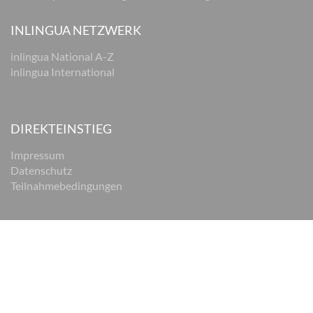
INLINGUA NETZWERK
inlingua National A-Z
inlingua International
DIREKTEINSTIEG
Impressum
Datenschutz
Teilnahmebedingungen
© 2026 inlingua Braunschweig
Impressum
Datenschutz
AGB
Cookie Einstellungen