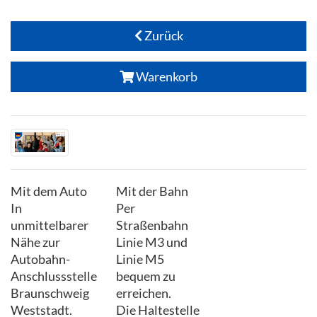
Zurück
Warenkorb
Mit dem Auto
Mit der Bahn
In
Per
unmittelbarer
Straßenbahn
Nähe zur
Linie M3 und
Autobahn-
Linie M5
Anschlussstelle
bequem zu
Braunschweig
erreichen.
Weststadt.
Die Haltestelle