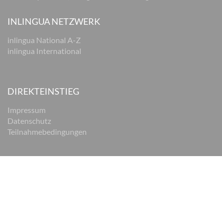
INLINGUA NETZWERK
inlingua National A-Z
inlingua International
DIREKTEINSTIEG
Impressum
Datenschutz
Teilnahmebedingungen
© 2026 inlingua Braunschweig
Impressum
Datenschutz
AGB
Cookie Einstellungen