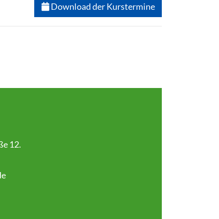
Download der Kurstermine
ße 12.
de