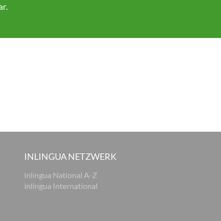
ar
.
INLINGUA NETZWERK
inlingua National A-Z
inlingua International