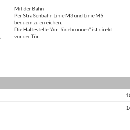
Mit der Bahn
Per Straßenbahn Linie M3 und Linie M5
bequem zu erreichen.
Die Haltestelle "Am Jödebrunnen" ist direkt
,
vor der Tür.
1
1