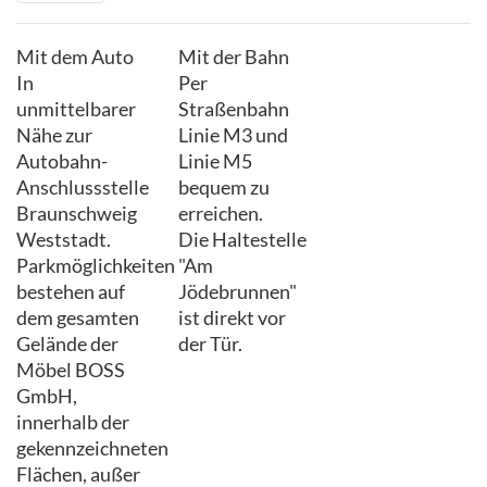
Mit dem Auto
Mit der Bahn
In
Per
unmittelbarer
Straßenbahn
Nähe zur
Linie M3 und
Autobahn-
Linie M5
Anschlussstelle
bequem zu
Braunschweig
erreichen.
Weststadt.
Die Haltestelle
Parkmöglichkeiten
"Am
bestehen auf
Jödebrunnen"
dem gesamten
ist direkt vor
Gelände der
der Tür.
Möbel BOSS
GmbH,
innerhalb der
gekennzeichneten
Flächen, außer