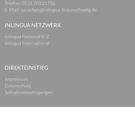
Telefon: 0531 70221750
E-Mail:
sprachen@inlingua-braunschweig.de
INLINGUA NETZWERK
inlingua National A-Z
inlingua International
DIREKTEINSTIEG
Impressum
Datenschutz
Teilnahmebedingungen
© 2026 inlingua Braunschweig