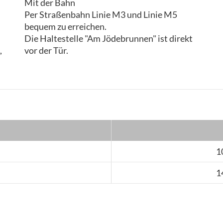
Mit der Bahn
Per Straßenbahn Linie M3 und Linie M5
bequem zu erreichen.
Die Haltestelle "Am Jödebrunnen" ist direkt
,
vor der Tür.
1
1