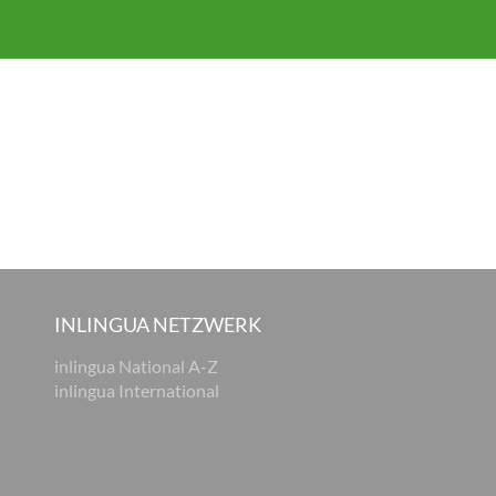
INLINGUA NETZWERK
inlingua National A-Z
inlingua International