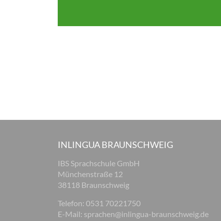
INLINGUA BRAUNSCHWEIG
IBS Sprachschule GmbH
Münchenstraße 12
38118 Braunschweig
Telefon: 0531 70221750
E-Mail:
sprachen@inlingua-braunschweig.de